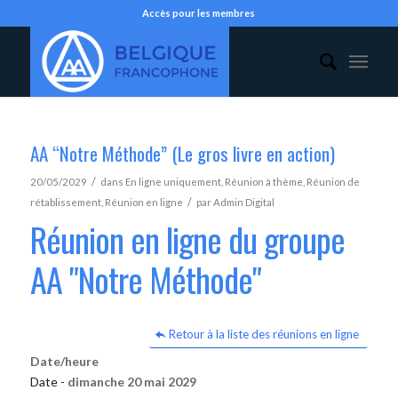
Accès pour les membres
AA “Notre Méthode” (Le gros livre en action)
/
20/05/2029
dans
En ligne uniquement
,
Réunion à thème
,
Réunion de
/
rétablissement
,
Réunion en ligne
par
Admin Digital
Réunion en ligne du groupe
AA "Notre Méthode"
Retour à la liste des réunions en ligne
Date/heure
Date -
dimanche 20 mai 2029