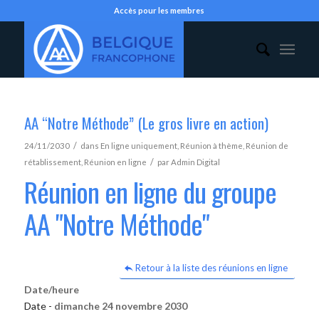
Accès pour les membres
AA “Notre Méthode” (Le gros livre en action)
/
24/11/2030
dans
En ligne uniquement
,
Réunion à thème
,
Réunion de
/
rétablissement
,
Réunion en ligne
par
Admin Digital
Réunion en ligne du groupe
AA "Notre Méthode"
Retour à la liste des réunions en ligne
Date/heure
Date -
dimanche 24 novembre 2030