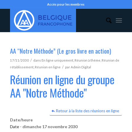
Accès pour les membres
AA “Notre Méthode” (Le gros livre en action)
/
17/11/2030
dans
En ligne uniquement
,
Réunion à thème
,
Réunion de
/
rétablissement
,
Réunion en ligne
par
Admin Digital
Réunion en ligne du groupe
AA "Notre Méthode"
Retour à la liste des réunions en ligne
Date/heure
Date -
dimanche 17 novembre 2030