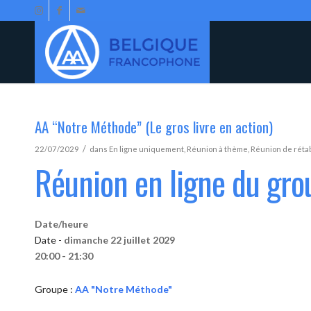
AA “Notre Méthode” (Le gros livre en action)
/
22/07/2029
dans
En ligne uniquement
,
Réunion à thème
,
Réunion de réta
Réunion en ligne du gr
Date/heure
Date -
dimanche 22 juillet 2029
20:00 - 21:30
Groupe :
AA "Notre Méthode"