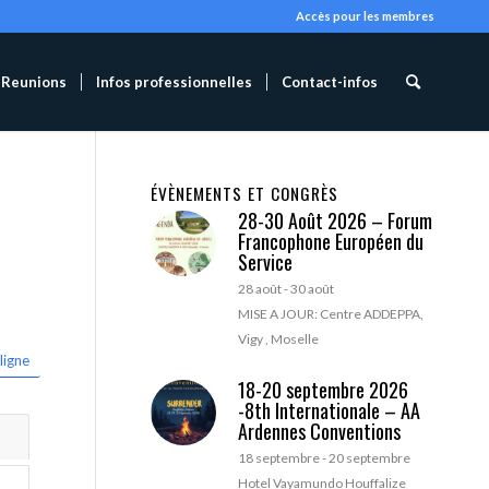
Accès pour les membres
Reunions
Infos professionnelles
Contact-infos
ÉVÈNEMENTS ET CONGRÈS
28-30 Août 2026 – Forum
Francophone Européen du
Service
28 août
-
30 août
MISE A JOUR: Centre ADDEPPA,
Vigy , Moselle
ligne
18-20 septembre 2026
-8th Internationale – AA
Ardennes Conventions
18 septembre
-
20 septembre
Hotel Vayamundo Houffalize