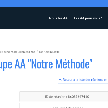
Nous les AA
Les AA pour vous?
/
blissement
,
Réunion en ligne
par
Admin Digital
oupe AA "Notre Méthode"
Retour à la liste des réunions en 
ID de réunion :
86037647410
Code / mot de passe :