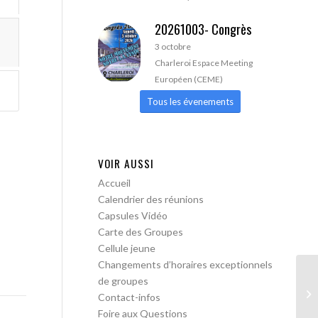
20261003- Congrès
3 octobre
Charleroi Espace Meeting
Européen (CEME)
Tous les évenements
VOIR AUSSI
Accueil
Calendrier des réunions
Capsules Vidéo
Carte des Groupes
Cellule jeune
Changements d’horaires exceptionnels
de groupes
AA
Contact-infos
ac
Foire aux Questions