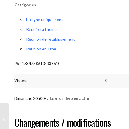
Catégories
En ligne uniquement
Réunion à thème
Réunion de rétablissement
Réunion en ligne
P52473/M38610/R38610
Visites :
0
Dimanche 20h00- :
Le gros livre en action
AA “Notre Méthode” (Le gros livre en
Changements / modifications
action)