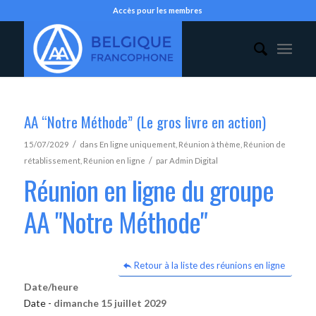
Accès pour les membres
AA “Notre Méthode” (Le gros livre en action)
/
15/07/2029
dans
En ligne uniquement
,
Réunion à thème
,
Réunion de
/
rétablissement
,
Réunion en ligne
par
Admin Digital
Réunion en ligne du groupe
AA "Notre Méthode"
Retour à la liste des réunions en ligne
Date/heure
Date -
dimanche 15 juillet 2029