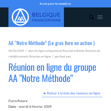
Accès pour les membres
AA “Notre Méthode” (Le gros livre en action )
/
06/02/2029
dans
En ligne uniquement
,
Réunion à thème
,
Réunion de
/
rétablissement
,
Réunion en ligne
par
Paul-eau
Réunion en ligne du groupe
AA "Notre Méthode"
Retour à la liste des réunions en ligne
Date/heure
Date -
mardi 6 février 2029