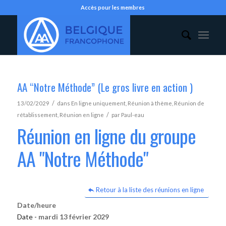
Accès pour les membres
AA “Notre Méthode” (Le gros livre en action )
/
13/02/2029
dans
En ligne uniquement
,
Réunion à thème
,
Réunion de
/
rétablissement
,
Réunion en ligne
par
Paul-eau
Réunion en ligne du groupe
AA "Notre Méthode"
Retour à la liste des réunions en ligne
Date/heure
Date -
mardi 13 février 2029