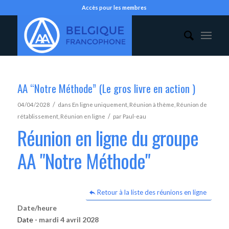
Accès pour les membres
AA “Notre Méthode” (Le gros livre en action )
/
04/04/2028
dans
En ligne uniquement
,
Réunion à thème
,
Réunion de
/
rétablissement
,
Réunion en ligne
par
Paul-eau
Réunion en ligne du groupe
AA "Notre Méthode"
Retour à la liste des réunions en ligne
Date/heure
Date -
mardi 4 avril 2028