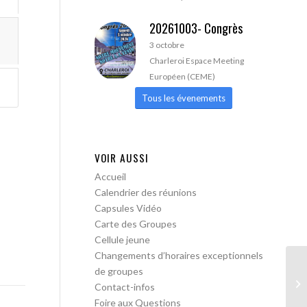
20261003- Congrès
3 octobre
Charleroi Espace Meeting
Européen (CEME)
Tous les évenements
VOIR AUSSI
Accueil
Calendrier des réunions
Capsules Vidéo
Carte des Groupes
Cellule jeune
Changements d’horaires exceptionnels
de groupes
AA
Contact-infos
ac
Foire aux Questions