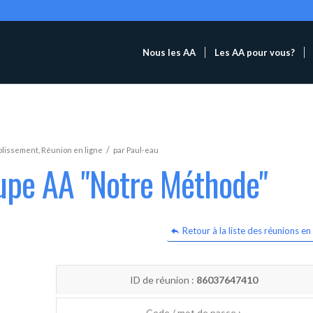
Nous les AA
Les AA pour vous?
/
blissement
,
Réunion en ligne
par
Paul-eau
oupe AA "Notre Méthode"
Retour à la liste des réunions en 
ID de réunion :
86037647410
Code / mot de passe :