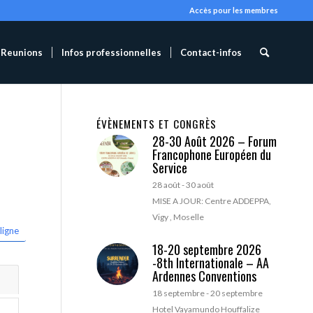
Accès pour les membres
Reunions
Infos professionnelles
Contact-infos
ÉVÈNEMENTS ET CONGRÈS
28-30 Août 2026 – Forum
Francophone Européen du
Service
28 août
-
30 août
MISE A JOUR: Centre ADDEPPA,
Vigy , Moselle
ligne
18-20 septembre 2026
-8th Internationale – AA
Ardennes Conventions
18 septembre
-
20 septembre
Hotel Vayamundo Houffalize