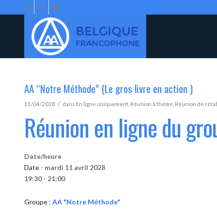
AA “Notre Méthode” (Le gros livre en action )
/
11/04/2028
dans
En ligne uniquement
,
Réunion à thème
,
Réunion de réta
Réunion en ligne du gr
Date/heure
Date -
mardi 11 avril 2028
19:30 - 21:00
Groupe :
AA "Notre Méthode"