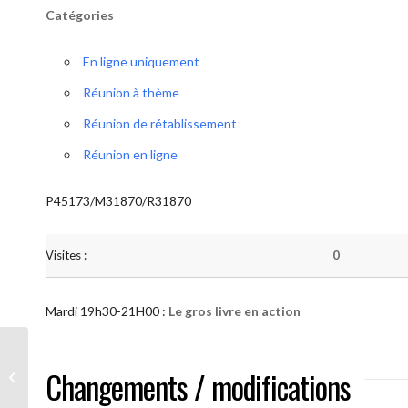
Catégories
En ligne uniquement
Réunion à thème
Réunion de rétablissement
Réunion en ligne
P45173/M31870/R31870
Visites :
0
Mardi 19h30-21H00 :
Le gros livre en action
AA “Notre Méthode” (Le gros livre en
Changements / modifications
action )