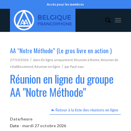
Accès pour les membres
AA “Notre Méthode” (Le gros livre en action )
/
27/10/2026
dans
En ligne uniquement
,
Réunion à thème
,
Réunion de
/
rétablissement
,
Réunion en ligne
par
Paul-eau
Réunion en ligne du groupe
AA "Notre Méthode"
Retour à la liste des réunions en ligne
Date/heure
Date -
mardi 27 octobre 2026