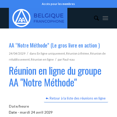
Accès pour les membres
AA “Notre Méthode” (Le gros livre en action )
/
24/04/2029
dans
En ligne uniquement
,
Réunion à thème
,
Réunion de
/
rétablissement
,
Réunion en ligne
par
Paul-eau
Réunion en ligne du groupe
AA "Notre Méthode"
Retour à la liste des réunions en ligne
Date/heure
Date -
mardi 24 avril 2029