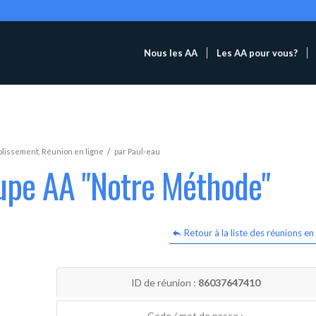
Nous les AA
Les AA pour vous?
/
blissement
,
Réunion en ligne
par
Paul-eau
oupe AA "Notre Méthode"
Retour à la liste des réunions en 
ID de réunion :
86037647410
Code / mot de passe :