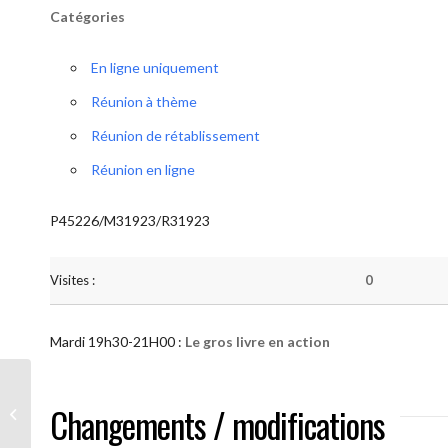
Catégories
En ligne uniquement
Réunion à thème
Réunion de rétablissement
Réunion en ligne
P45226/M31923/R31923
Visites :
0
Mardi 19h30-21H00 :
Le gros livre en action
AA “Notre Méthode” (Le gros livre en
Changements / modifications
action )