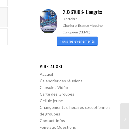
20261003- Congrès
3 octobre
Charleroi Espace Meeting
Européen (CEME)
Tous les évenements
VOIR AUSSI
Accueil
Calendrier des réunions
Capsules Vidéo
Carte des Groupes
Cellule jeune
Changements d’horaires exceptionnels
de groupes
AA
Contact-infos
ac
Foire aux Questions