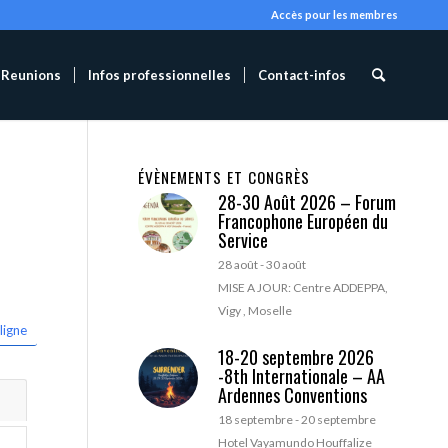
Accès pour les membres
Reunions
Infos professionnelles
Contact-infos
ÉVÈNEMENTS ET CONGRÈS
28-30 Août 2026 – Forum
Francophone Européen du
Service
28 août
-
30 août
MISE A JOUR: Centre ADDEPPA,
Vigy , Moselle
ligne
18-20 septembre 2026
-8th Internationale – AA
Ardennes Conventions
18 septembre
-
20 septembre
Hotel Vayamundo Houffalize