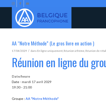
AA “Notre Méthode” (Le gros livre en action )
/
17/04/2029
dans
En ligne uniquement
,
Réunion à thème
,
Réunion de réta
Réunion en ligne du gr
Date/heure
Date -
mardi 17 avril 2029
19:30 - 21:00
Groupe :
AA "Notre Méthode"