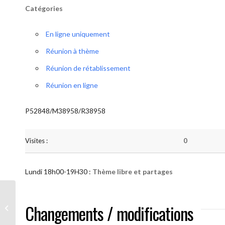
Catégories
En ligne uniquement
Réunion à thème
Réunion de rétablissement
Réunion en ligne
P52848/M38958/R38958
Visites :
0
Lundi 18h00-19H30 :
Thème libre et partages
AA “Notre Méthode” (Thème libre et
Changements / modifications
partages )