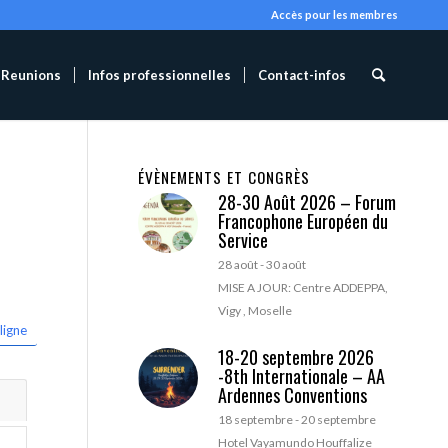
Accès pour les membres
Reunions
Infos professionnelles
Contact-infos
ÉVÈNEMENTS ET CONGRÈS
28-30 Août 2026 – Forum
Francophone Européen du
Service
28 août
-
30 août
MISE A JOUR: Centre ADDEPPA,
Vigy , Moselle
ligne
18-20 septembre 2026
-8th Internationale – AA
Ardennes Conventions
18 septembre
-
20 septembre
Hotel Vayamundo Houffalize