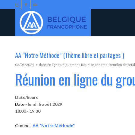
AA “Notre Méthode” (Thème libre et partages )
/
06/08/2029
dans
En ligne uniquement
,
Réunion à thème
,
Réunion de réta
Réunion en ligne du gr
Date/heure
Date -
lundi 6 août 2029
18:00 - 19:30
Groupe :
AA "Notre Méthode"