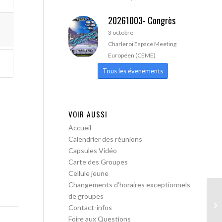
20261003- Congrès
3 octobre
Charleroi Espace Meeting
Européen (CEME)
Tous les évenements
VOIR AUSSI
Accueil
Calendrier des réunions
Capsules Vidéo
Carte des Groupes
Cellule jeune
Changements d’horaires exceptionnels
de groupes
AA
Contact-infos
pa
Foire aux Questions