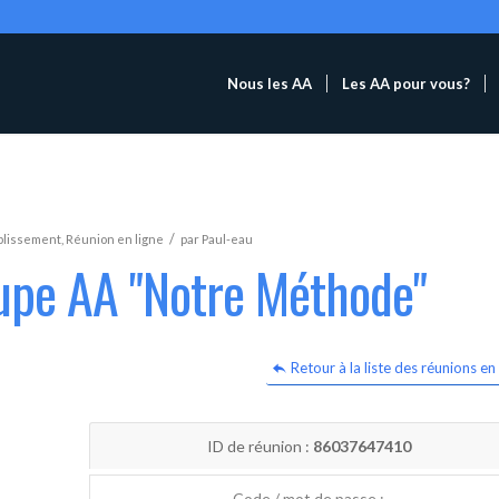
Nous les AA
Les AA pour vous?
/
blissement
,
Réunion en ligne
par
Paul-eau
oupe AA "Notre Méthode"
Retour à la liste des réunions en 
ID de réunion :
86037647410
Code / mot de passe :