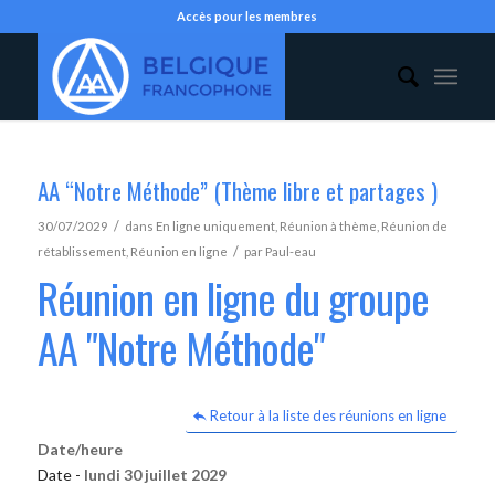
Accès pour les membres
AA “Notre Méthode” (Thème libre et partages )
/
30/07/2029
dans
En ligne uniquement
,
Réunion à thème
,
Réunion de
/
rétablissement
,
Réunion en ligne
par
Paul-eau
Réunion en ligne du groupe
AA "Notre Méthode"
Retour à la liste des réunions en ligne
Date/heure
Date -
lundi 30 juillet 2029