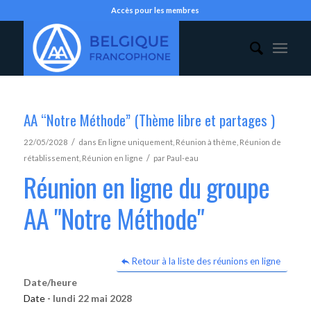
Accès pour les membres
AA “Notre Méthode” (Thème libre et partages )
/
22/05/2028
dans
En ligne uniquement
,
Réunion à thème
,
Réunion de
/
rétablissement
,
Réunion en ligne
par
Paul-eau
Réunion en ligne du groupe
AA "Notre Méthode"
Retour à la liste des réunions en ligne
Date/heure
Date -
lundi 22 mai 2028