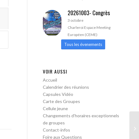
20261003- Congrès
3 octobre
Charleroi Espace Meeting
Européen (CEME)
Tous les évenements
VOIR AUSSI
Accueil
Calendrier des réunions
Capsules Vidéo
Carte des Groupes
Cellule jeune
Changements d’horaires exceptionnels
de groupes
AA
Contact-infos
pa
Foire aux Questions