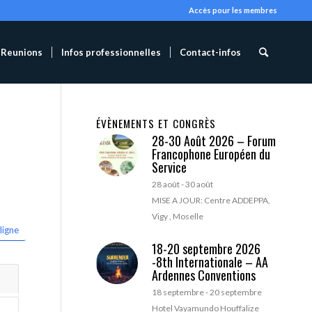
Accès pour les membres
Reunions
Infos professionnelles
Contact-infos
ÉVÈNEMENTS ET CONGRÈS
28-30 Août 2026 – Forum
Francophone Européen du
Service
28 août
-
30 août
MISE A JOUR: Centre ADDEPPA,
Vigy , Moselle
ligne
18-20 septembre 2026
-8th Internationale – AA
Ardennes Conventions
18 septembre
-
20 septembre
Hotel Vayamundo Houffalize