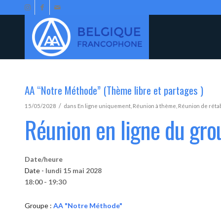
AA “Notre Méthode” (Thème libre et partages )
/
15/05/2028
dans
En ligne uniquement
,
Réunion à thème
,
Réunion de réta
Réunion en ligne du gr
Date/heure
Date -
lundi 15 mai 2028
18:00 - 19:30
Groupe :
AA "Notre Méthode"