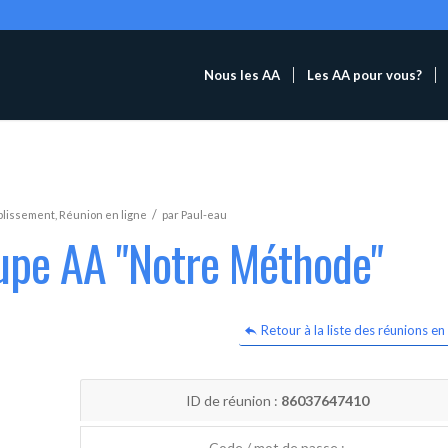
Nous les AA
Les AA pour vous?
/
blissement
,
Réunion en ligne
par
Paul-eau
oupe AA "Notre Méthode"
Retour à la liste des réunions en 
ID de réunion :
86037647410
Code / mot de passe :