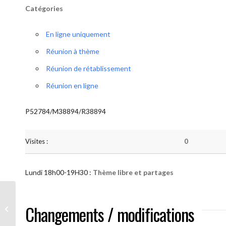
Catégories
En ligne uniquement
Réunion à thème
Réunion de rétablissement
Réunion en ligne
P52784/M38894/R38894
Visites :
0
Lundi 18h00-19H30 :
Thème libre et partages
AA “Notre Méthode” (Thème libre et
Changements / modifications
partages )