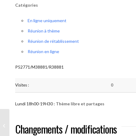
Catégories
En ligne uniquement
Réunion à thème
Réunion de rétablissement
Réunion en ligne
P52771/M38881/R38881
Visites :
0
Lundi 18h00-19H30 :
Thème libre et partages
AA “Notre Méthode” (Thème libre et
Changements / modifications
partages )