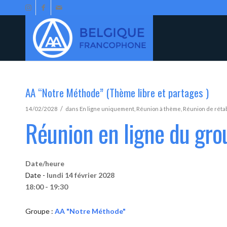
AA “Notre Méthode” (Thème libre et partages )
/
14/02/2028
dans
En ligne uniquement
,
Réunion à thème
,
Réunion de réta
Réunion en ligne du gr
Date/heure
Date -
lundi 14 février 2028
18:00 - 19:30
Groupe :
AA "Notre Méthode"