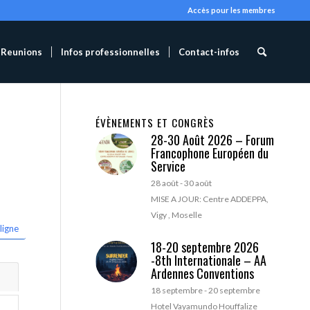
Accès pour les membres
Reunions
Infos professionnelles
Contact-infos
ÉVÈNEMENTS ET CONGRÈS
28-30 Août 2026 – Forum
Francophone Européen du
Service
28 août
-
30 août
MISE A JOUR: Centre ADDEPPA,
Vigy , Moselle
ligne
18-20 septembre 2026
-8th Internationale – AA
Ardennes Conventions
18 septembre
-
20 septembre
Hotel Vayamundo Houffalize