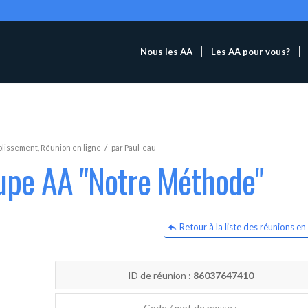
Nous les AA
Les AA pour vous?
/
blissement
,
Réunion en ligne
par
Paul-eau
oupe AA "Notre Méthode"
Retour à la liste des réunions en 
ID de réunion :
86037647410
Code / mot de passe :