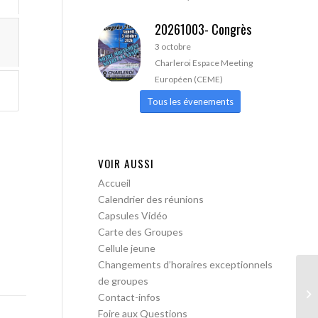
20261003- Congrès
3 octobre
Charleroi Espace Meeting
Européen (CEME)
Tous les évenements
VOIR AUSSI
Accueil
Calendrier des réunions
Capsules Vidéo
Carte des Groupes
Cellule jeune
Changements d’horaires exceptionnels
de groupes
AA
Contact-infos
pa
Foire aux Questions