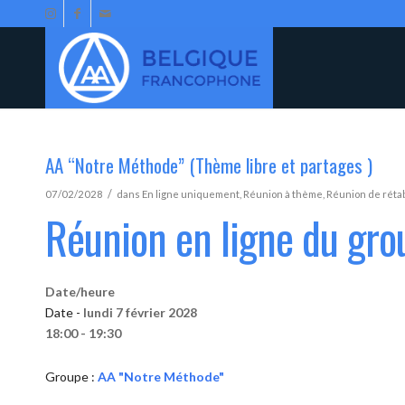
AA “Notre Méthode” (Thème libre et partages )
/
07/02/2028
dans
En ligne uniquement
,
Réunion à thème
,
Réunion de réta
Réunion en ligne du gr
Date/heure
Date -
lundi 7 février 2028
18:00 - 19:30
Groupe :
AA "Notre Méthode"