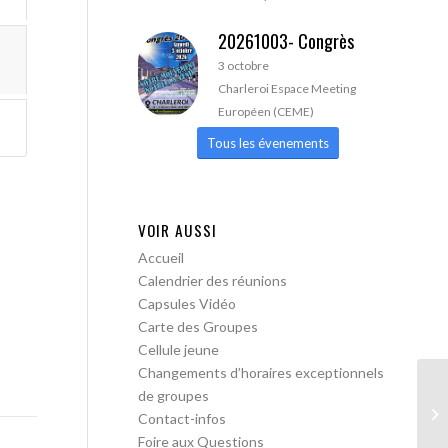
20261003- Congrès
3 octobre
Charleroi Espace Meeting
Européen (CEME)
Tous les évenements
VOIR AUSSI
Accueil
Calendrier des réunions
Capsules Vidéo
Carte des Groupes
Cellule jeune
Changements d’horaires exceptionnels
de groupes
AA
Contact-infos
pa
Foire aux Questions