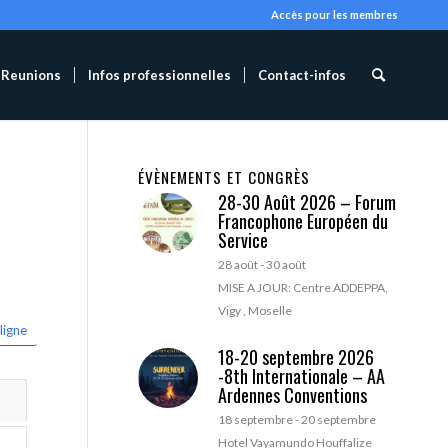
Accès pour les membres
Reunions
Infos professionnelles
Contact-infos
ÉVÈNEMENTS ET CONGRÈS
28-30 Août 2026 – Forum
Francophone Européen du
Service
28 août
-
30 août
MISE A JOUR: Centre ADDEPPA,
Vigy , Moselle
ligne
18-20 septembre 2026
-8th Internationale – AA
Ardennes Conventions
18 septembre
-
20 septembre
Hotel Vayamundo Houffalize