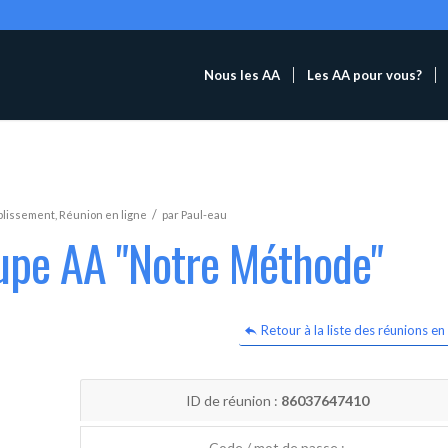
Nous les AA
Les AA pour vous?
/
blissement
,
Réunion en ligne
par
Paul-eau
oupe AA "Notre Méthode"
Retour à la liste des réunions en 
ID de réunion :
86037647410
Code / mot de passe :