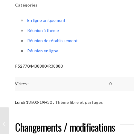
Catégories
En ligne uniquement
Réunion à thème
Réunion de rétablissement
Réunion en ligne
P52770/M38880/R38880
Visites :
0
Lundi 18h00-19H30 :
Thème libre et partages
AA “Notre Méthode” (Thème libre et
Changements / modifications
partages )