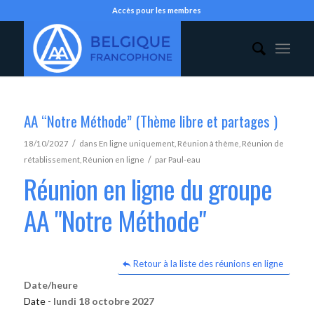
Accès pour les membres
AA “Notre Méthode” (Thème libre et partages )
/
18/10/2027
dans
En ligne uniquement
,
Réunion à thème
,
Réunion de
/
rétablissement
,
Réunion en ligne
par
Paul-eau
Réunion en ligne du groupe
AA "Notre Méthode"
Retour à la liste des réunions en ligne
Date/heure
Date -
lundi 18 octobre 2027