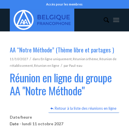
Accès pour les membres
AA “Notre Méthode” (Thème libre et partages )
/
11/10/2027
dans
En ligne uniquement
,
Réunion à thème
,
Réunion de
/
rétablissement
,
Réunion en ligne
par
Paul-eau
Réunion en ligne du groupe
AA "Notre Méthode"
Retour à la liste des réunions en ligne
Date/heure
Date -
lundi 11 octobre 2027