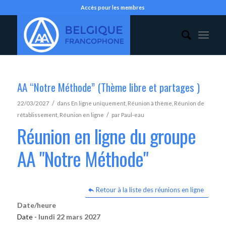
Accès pour les membres
AA “Notre Méthode” (Thème libre et partages )
/
22/03/2027
dans
En ligne uniquement
,
Réunion à thème
,
Réunion de
/
rétablissement
,
Réunion en ligne
par
Paul-eau
Réunion en ligne du groupe
AA "Notre Méthode"
Retour à la liste des réunions en ligne
Date/heure
Date -
lundi 22 mars 2027