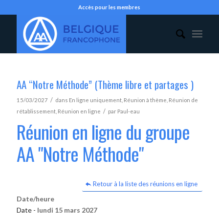
Accès pour les membres
AA “Notre Méthode” (Thème libre et partages )
/
15/03/2027
dans
En ligne uniquement
,
Réunion à thème
,
Réunion de
/
rétablissement
,
Réunion en ligne
par
Paul-eau
Réunion en ligne du groupe
AA "Notre Méthode"
Retour à la liste des réunions en ligne
Date/heure
Date -
lundi 15 mars 2027