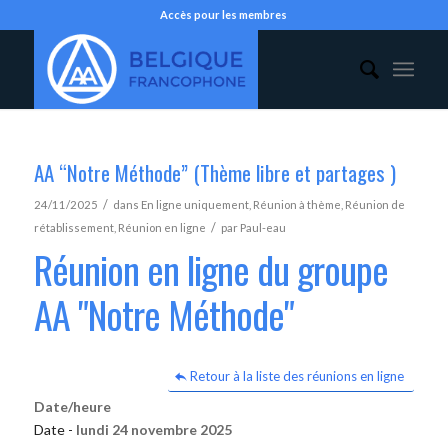
Accès pour les membres
AA “Notre Méthode” (Thème libre et partages )
/
24/11/2025
dans
En ligne uniquement
,
Réunion à thème
,
Réunion de
/
rétablissement
,
Réunion en ligne
par
Paul-eau
Réunion en ligne du groupe
AA "Notre Méthode"
Retour à la liste des réunions en ligne
Date/heure
Date -
lundi 24 novembre 2025