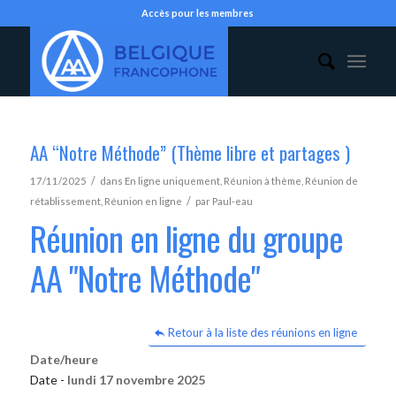
Accès pour les membres
AA “Notre Méthode” (Thème libre et partages )
/
17/11/2025
dans
En ligne uniquement
,
Réunion à thème
,
Réunion de
/
rétablissement
,
Réunion en ligne
par
Paul-eau
Réunion en ligne du groupe
AA "Notre Méthode"
Retour à la liste des réunions en ligne
Date/heure
Date -
lundi 17 novembre 2025