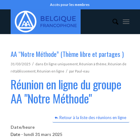
Accès pour les membres
AA “Notre Méthode” (Thème libre et partages )
/
31/03/2025
dans
En ligne uniquement
,
Réunion à thème
,
Réunion de
/
rétablissement
,
Réunion en ligne
par
Paul-eau
Réunion en ligne du groupe
AA "Notre Méthode"
Retour à la liste des réunions en ligne
Date/heure
Date -
lundi 31 mars 2025