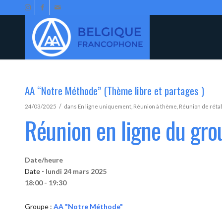
AA “Notre Méthode” (Thème libre et partages )
/
24/03/2025
dans
En ligne uniquement
,
Réunion à thème
,
Réunion de réta
Réunion en ligne du gr
Date/heure
Date -
lundi 24 mars 2025
18:00 - 19:30
Groupe :
AA "Notre Méthode"