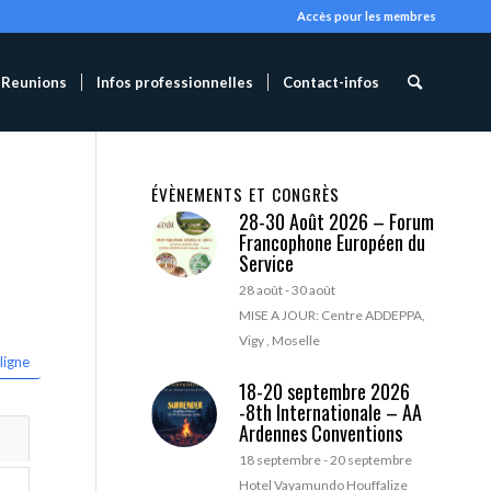
Accès pour les membres
Reunions
Infos professionnelles
Contact-infos
ÉVÈNEMENTS ET CONGRÈS
28-30 Août 2026 – Forum
Francophone Européen du
Service
28 août
-
30 août
MISE A JOUR: Centre ADDEPPA,
Vigy , Moselle
ligne
18-20 septembre 2026
-8th Internationale – AA
Ardennes Conventions
18 septembre
-
20 septembre
Hotel Vayamundo Houffalize