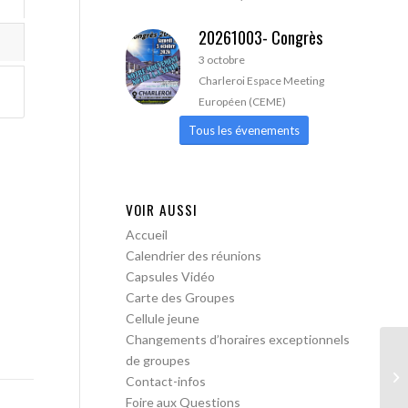
20261003- Congrès
3 octobre
Charleroi Espace Meeting
Européen (CEME)
Tous les évenements
VOIR AUSSI
Accueil
Calendrier des réunions
Capsules Vidéo
Carte des Groupes
Cellule jeune
Changements d’horaires exceptionnels
de groupes
AA
Contact-infos
pa
Foire aux Questions