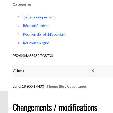
Catégories
En ligne uniquement
Réunion à thème
Réunion de rétablissement
Réunion en ligne
P52620/M38730/R38730
Visites :
0
Lundi 18h00-19H30 :
Thème libre et partages
AA “Notre Méthode” (Thème libre et
Changements / modifications
partages )