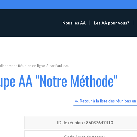
Nous les AA
Les AA pour vous?
/
blissement
,
Réunion en ligne
par
Paul-eau
oupe AA "Notre Méthode"
Retour à la liste des réunions en 
ID de réunion :
86037647410
Code / mot de passe :