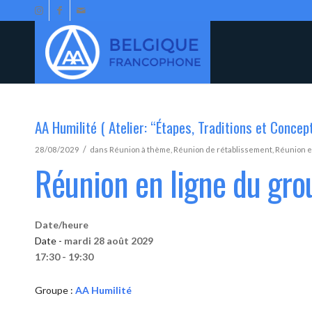
AA Humilité ( Atelier: “Étapes, Traditions et Concep
/
28/08/2029
dans
Réunion à thème
,
Réunion de rétablissement
,
Réunion e
Réunion en ligne du gro
Date/heure
Date -
mardi 28 août 2029
17:30 - 19:30
Groupe :
AA Humilité