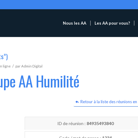
Nous les AA
Les AA pour vous?
ts”)
/
n ligne
par
Admin Digital
upe AA Humilité
Retour à la liste des réunions en 
ID de réunion :
84935493840
Code / mot de passe :
1234