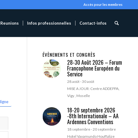
Accès pour les membres
Reunions
Infos professionnelles
Contact-infos
ÉVÈNEMENTS ET CONGRÈS
28-30 Août 2026 – Forum
Francophone Européen du
Service
28 août
-
30 août
MISE A JOUR: Centre ADDEPPA,
Vigy , Moselle
ligne
18-20 septembre 2026
-8th Internationale – AA
Ardennes Conventions
18 septembre
-
20 septembre
Hotel Vayamundo Houffalize