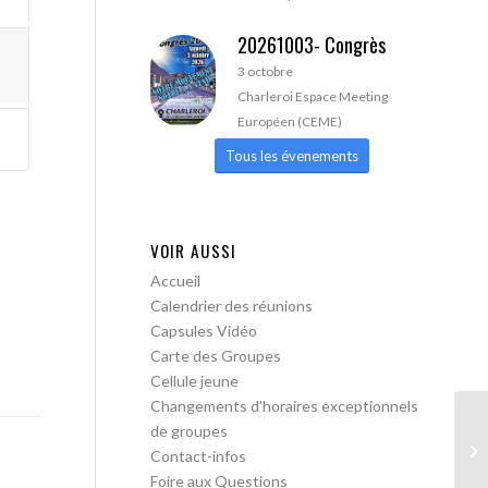
20261003- Congrès
3 octobre
Charleroi Espace Meeting
Européen (CEME)
Tous les évenements
VOIR AUSSI
Accueil
Calendrier des réunions
Capsules Vidéo
Carte des Groupes
Cellule jeune
Changements d’horaires exceptionnels
de groupes
AA
Contact-infos
Tr
Foire aux Questions