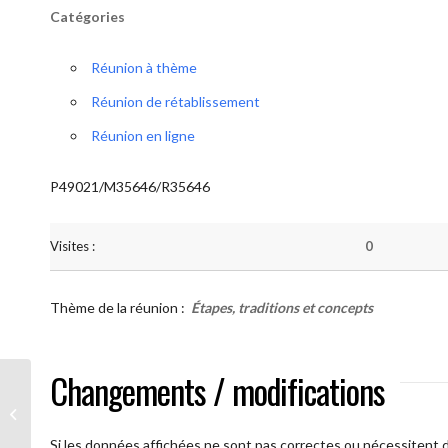
Catégories
Réunion à thème
Réunion de rétablissement
Réunion en ligne
P49021/M35646/R35646
Visites :
0
Thème de la réunion :
Étapes, traditions et concepts
Changements / modifications
AA Humilité ( Atelier: “Étapes,
Traditions et Concepts”)
Si les données affichées ne sont pas correctes ou nécessitent d'