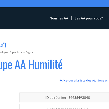
Nous les AA
Les AA pour vous?
ts”)
/
n ligne
par
Admin Digital
upe AA Humilité
Retour à la liste des réunions en 
ID de réunion :
84935493840
Code / mot de passe :
1234