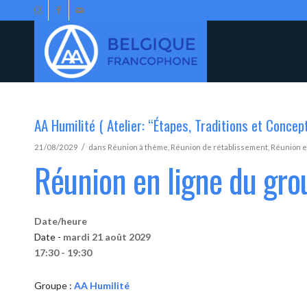
AA Humilité ( Atelier: “Étapes, Traditions et Concep
/
21/08/2029
dans
Réunion à thème
,
Réunion de rétablissement
,
Réunion e
Réunion en ligne du gro
Date/heure
Date -
mardi 21 août 2029
17:30 - 19:30
Groupe :
AA Humilité