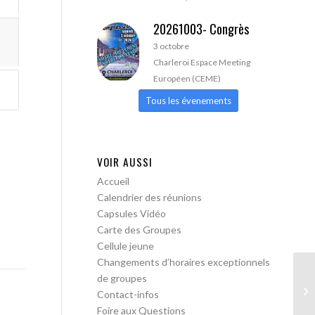
20261003- Congrès
3 octobre
Charleroi Espace Meeting
Européen (CEME)
Tous les évenements
VOIR AUSSI
Accueil
Calendrier des réunions
Capsules Vidéo
Carte des Groupes
Cellule jeune
Changements d’horaires exceptionnels
de groupes
AA
Contact-infos
Tr
Foire aux Questions