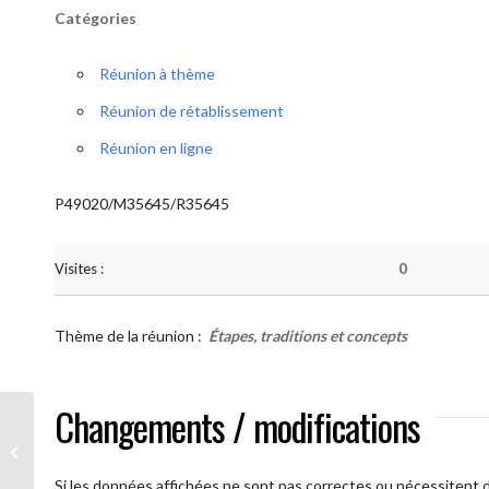
Catégories
Réunion à thème
Réunion de rétablissement
Réunion en ligne
P49020/M35645/R35645
Visites :
0
Thème de la réunion :
Étapes, traditions et concepts
Changements / modifications
AA Humilité ( Atelier: “Étapes,
Traditions et Concepts”)
Si les données affichées ne sont pas correctes ou nécessitent d'