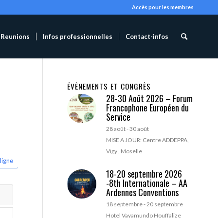
Accès pour les membres
Reunions
Infos professionnelles
Contact-infos
ÉVÈNEMENTS ET CONGRÈS
28-30 Août 2026 – Forum
Francophone Européen du
Service
28 août
-
30 août
MISE A JOUR: Centre ADDEPPA,
Vigy , Moselle
ligne
18-20 septembre 2026
-8th Internationale – AA
Ardennes Conventions
18 septembre
-
20 septembre
Hotel Vayamundo Houffalize