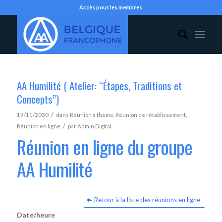
Accès pour les membres
AA Humilité ( Atelier: “Étapes, Traditions et
Concepts”)
/
19/11/2030
dans
Réunion à thème
,
Réunion de rétablissement
,
/
Réunion en ligne
par
Admin Digital
Réunion en ligne du groupe
AA Humilité
Retour à la liste des réunions en ligne
Date/heure