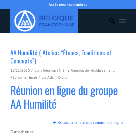
Accès pour les membres
AA Humilité ( Atelier: “Étapes, Traditions et
Concepts”)
/
12/11/2030
dans
Réunion à thème
,
Réunion de rétablissement
,
/
Réunion en ligne
par
Admin Digital
Réunion en ligne du groupe
AA Humilité
Retour à la liste des réunions en ligne
Date/heure