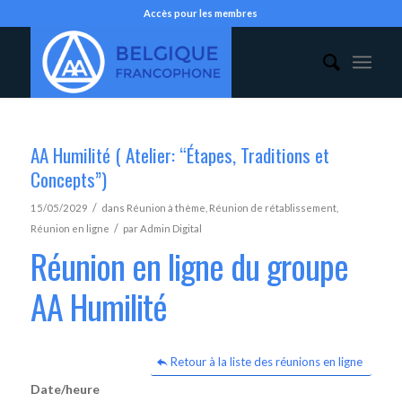
Accès pour les membres
AA Humilité ( Atelier: “Étapes, Traditions et
Concepts”)
/
15/05/2029
dans
Réunion à thème
,
Réunion de rétablissement
,
/
Réunion en ligne
par
Admin Digital
Réunion en ligne du groupe
AA Humilité
Retour à la liste des réunions en ligne
Date/heure