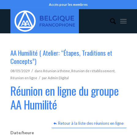
Accès pour les membres
AA Humilité ( Atelier: “Étapes, Traditions et
Concepts”)
/
08/05/2029
dans
Réunion à thème
,
Réunion de rétablissement
,
/
Réunion en ligne
par
Admin Digital
Réunion en ligne du groupe
AA Humilité
Retour à la liste des réunions en ligne
Date/heure