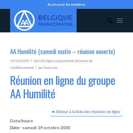
Accès pour les membres
AA Humilité (samedi matin – réunion ouverte)
/
19/10/2030
dans
En ligne uniquement
,
Réunion de
/
rétablissement
par
Paul-eau
Réunion en ligne du groupe
AA Humilité
Retour à la liste des réunions en ligne
Date/heure
Date -
samedi 19 octobre 2030