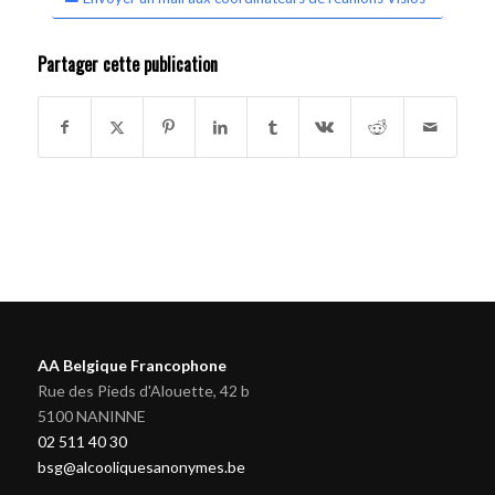
Partager cette publication
AA Belgique Francophone
Rue des Pieds d'Alouette, 42 b
5100 NANINNE
02 511 40 30
bsg@alcooliquesanonymes.be