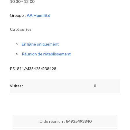
10:30 - 12:00
Groupe :
AA Humilité
Catégories
En ligne uniquement
Réunion de rétablissement
P51811/M38428/R38428
Visites :
0
ID de réunion :
84935493840