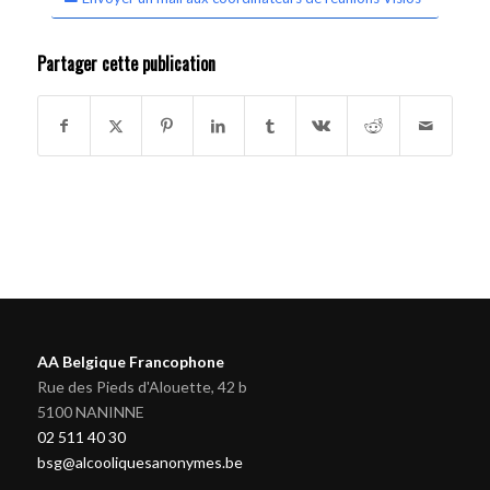
Partager cette publication
AA Belgique Francophone
Rue des Pieds d'Alouette, 42 b
5100 NANINNE
02 511 40 30
bsg@alcooliquesanonymes.be