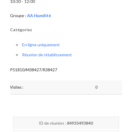
10:30 - 12:00
Groupe :
AA Humilité
Catégories
En ligne uniquement
Réunion de rétablissement
P51810/M38427/R38427
Visites :
0
ID de réunion :
84935493840