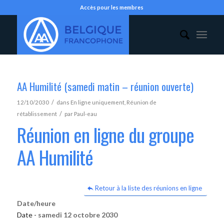
Accès pour les membres
AA Humilité (samedi matin – réunion ouverte)
/
12/10/2030
dans
En ligne uniquement
,
Réunion de
/
rétablissement
par
Paul-eau
Réunion en ligne du groupe
AA Humilité
Retour à la liste des réunions en ligne
Date/heure
Date -
samedi 12 octobre 2030