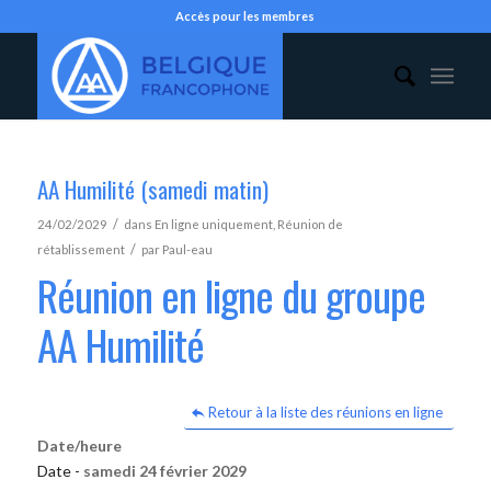
Accès pour les membres
AA Humilité (samedi matin)
/
24/02/2029
dans
En ligne uniquement
,
Réunion de
/
rétablissement
par
Paul-eau
Réunion en ligne du groupe
AA Humilité
Retour à la liste des réunions en ligne
Date/heure
Date -
samedi 24 février 2029