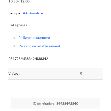
10:30 - 12:00
Groupe :
AA Humilité
Catégories
En ligne uniquement
Réunion de rétablissement
P51725/M38342/R38342
Visites :
0
ID de réunion :
84935493840