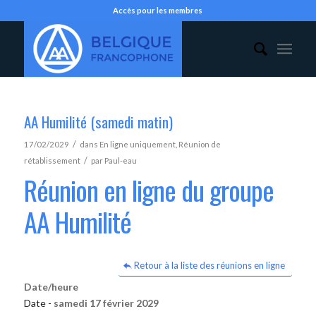
Accès pour les membres
AA Humilité (samedi matin)
/
17/02/2029
dans
En ligne uniquement
,
Réunion de
/
rétablissement
par
Paul-eau
Réunion en ligne du groupe
AA Humilité
Retour à la liste des réunions en ligne
Date/heure
Date -
samedi 17 février 2029