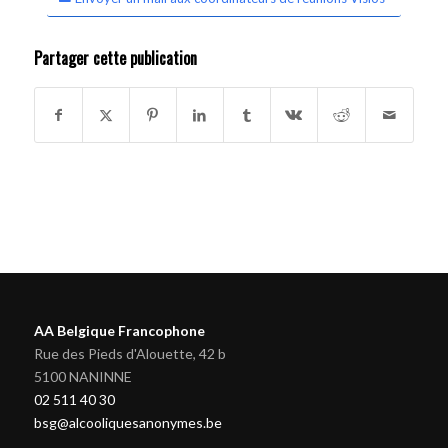
Partager cette publication
AA Belgique Francophone
Rue des Pieds d'Alouette, 42 b
5100 NANINNE
02 511 40 30
bsg@alcooliquesanonymes.be