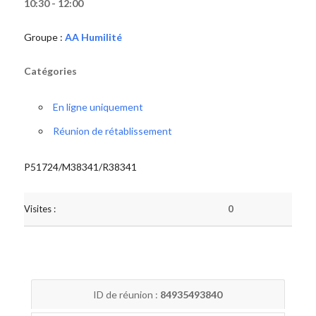
10:30 - 12:00
Groupe :
AA Humilité
Catégories
En ligne uniquement
Réunion de rétablissement
P51724/M38341/R38341
Visites :
0
ID de réunion :
84935493840