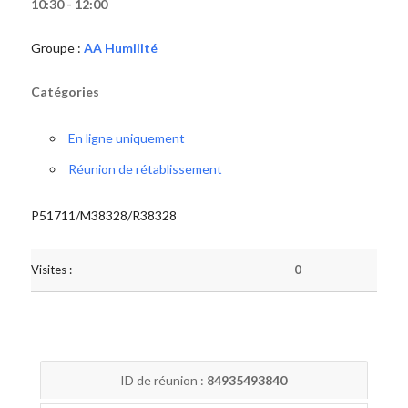
10:30 - 12:00
Groupe :
AA Humilité
Catégories
En ligne uniquement
Réunion de rétablissement
P51711/M38328/R38328
Visites :
0
ID de réunion :
84935493840