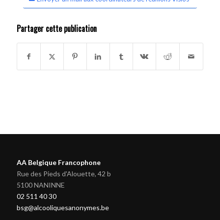
Partager cette publication
AA Belgique Francophone
Rue des Pieds d'Alouette, 42 b
5100 NANINNE
02 511 40 30
bsg@alcooliquesanonymes.be