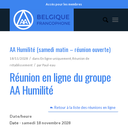
Accès pour les membres
AA Humilité (samedi matin – réunion ouverte)
/
18/11/2028
dans
En ligne uniquement
,
Réunion de
/
rétablissement
par
Paul-eau
Réunion en ligne du groupe
AA Humilité
Retour à la liste des réunions en ligne
Date/heure
Date -
samedi 18 novembre 2028