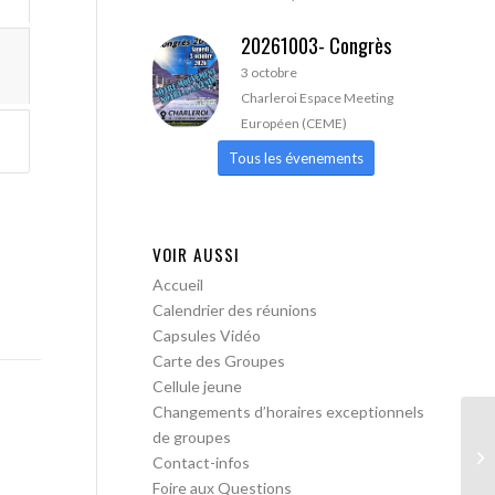
20261003- Congrès
3 octobre
Charleroi Espace Meeting
Européen (CEME)
Tous les évenements
VOIR AUSSI
Accueil
Calendrier des réunions
Capsules Vidéo
Carte des Groupes
Cellule jeune
Changements d’horaires exceptionnels
de groupes
AA
Contact-infos
Foire aux Questions