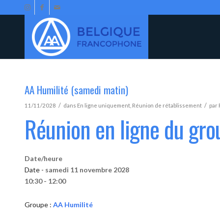
AA Humilité (samedi matin)
/
/
11/11/2028
dans
En ligne uniquement
,
Réunion de rétablissement
par
Réunion en ligne du gro
Date/heure
Date -
samedi 11 novembre 2028
10:30 - 12:00
Groupe :
AA Humilité