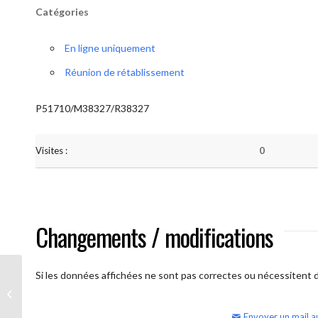
Catégories
En ligne uniquement
Réunion de rétablissement
P51710/M38327/R38327
Visites :
0
Changements / modifications
Si les données affichées ne sont pas correctes ou nécessitent d'
AA Humilité (samedi matin)
Envoyer un mail a