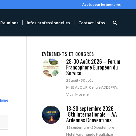
Accès pour les membres
Reunions
Infos professionnelles
Contact-infos
ÉVÈNEMENTS ET CONGRÈS
28-30 Août 2026 – Forum
Francophone Européen du
Service
28 août
-
30 août
MISE A JOUR: Centre ADDEPPA,
Vigy , Moselle
ligne
18-20 septembre 2026
-8th Internationale – AA
Ardennes Conventions
18 septembre
-
20 septembre
Hotel Vayamundo Houffalize