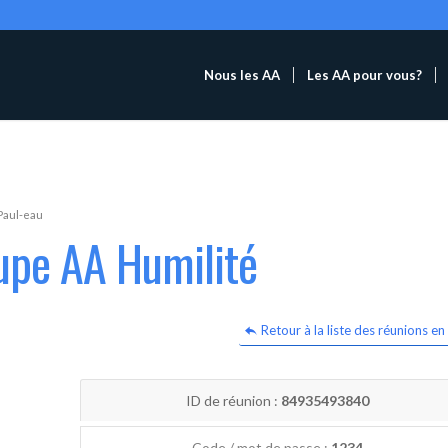
Nous les AA
Les AA pour vous?
Paul-eau
upe AA Humilité
Retour à la liste des réunions en 
ID de réunion :
84935493840
Code / mot de passe :
1234