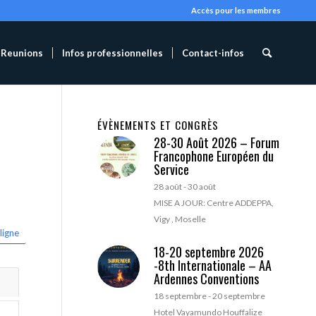
Accès pour les membres
Reunions
Infos professionnelles
Contact-infos
ÉVÈNEMENTS ET CONGRÈS
28-30 Août 2026 – Forum
Francophone Européen du
Service
28 août
-
30 août
MISE A JOUR: Centre ADDEPPA,
Vigy , Moselle
ligne
18-20 septembre 2026
-8th Internationale – AA
Ardennes Conventions
18 septembre
-
20 septembre
Hotel Vayamundo Houffalize