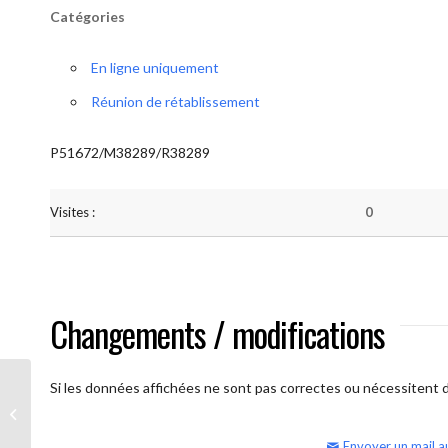
Catégories
En ligne uniquement
Réunion de rétablissement
P51672/M38289/R38289
Visites :
0
Changements / modifications
Si les données affichées ne sont pas correctes ou nécessitent d'
AA Humilité (samedi matin – réunion
ouverte)
Envoyer un mail a