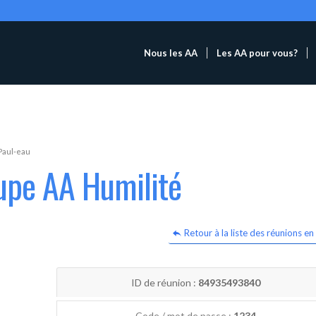
Nous les AA
Les AA pour vous?
Paul-eau
upe AA Humilité
Retour à la liste des réunions en 
ID de réunion :
84935493840
Code / mot de passe :
1234