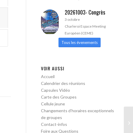
20261003- Congrès
3 octobre
Charleroi Espace Meeting
Européen (CEME)
Tous les évenements
VOIR AUSSI
Accueil
Calendrier des réunions
Capsules Vidéo
Carte des Groupes
Cellule jeune
Changements d’horaires exceptionnels
de groupes
AA
Contact-infos
ou
Foire aux Questions