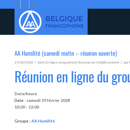
AA Humilité (samedi matin – réunion ouverte)
/
/
19/02/2028
dans
En ligne uniquement
,
Réunion de rétablissement
par
Réunion en ligne du gro
Date/heure
Date -
samedi 19 février 2028
10:30 - 12:00
Groupe :
AA Humilité