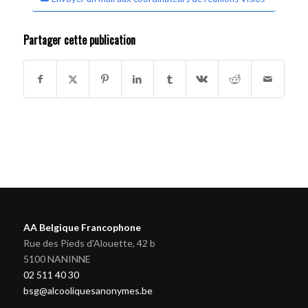
Partager cette publication
AA Belgique Francophone
Rue des Pieds d'Alouette, 42 b
5100 NANINNE
02 511 40 30
bsg@alcooliquesanonymes.be