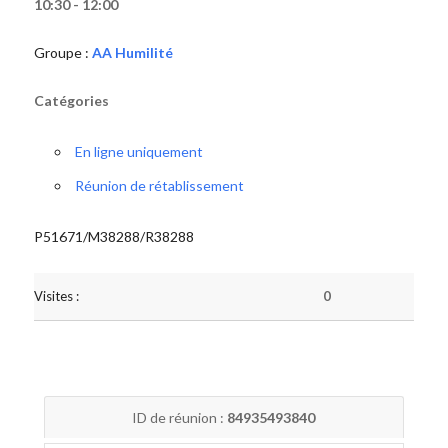
10:30 - 12:00
Groupe :
AA Humilité
Catégories
En ligne uniquement
Réunion de rétablissement
P51671/M38288/R38288
Visites :
0
ID de réunion :
84935493840