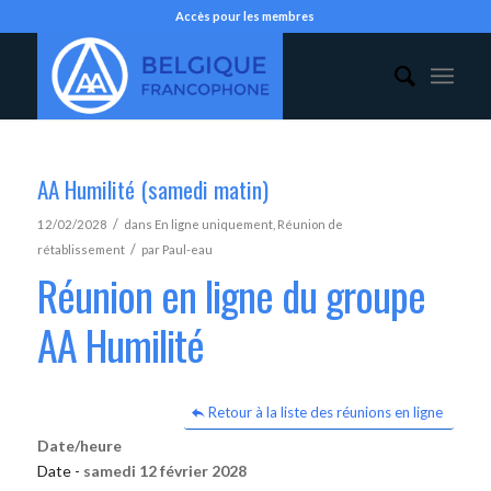
Accès pour les membres
AA Humilité (samedi matin)
/
12/02/2028
dans
En ligne uniquement
,
Réunion de
/
rétablissement
par
Paul-eau
Réunion en ligne du groupe
AA Humilité
Retour à la liste des réunions en ligne
Date/heure
Date -
samedi 12 février 2028