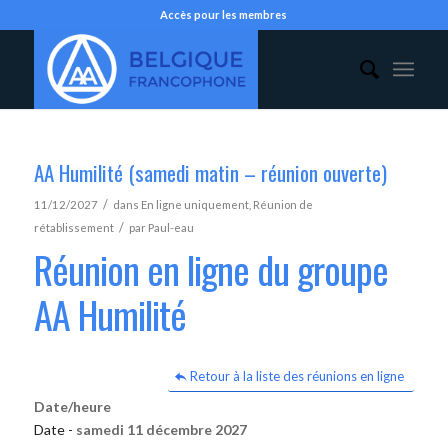
Accès pour les membres
AA Humilité (samedi matin – réunion ouverte)
/
11/12/2027
dans
En ligne uniquement
,
Réunion de
/
rétablissement
par
Paul-eau
Réunion en ligne du groupe
AA Humilité
Retour à la liste des réunions en ligne
Date/heure
Date -
samedi 11 décembre 2027