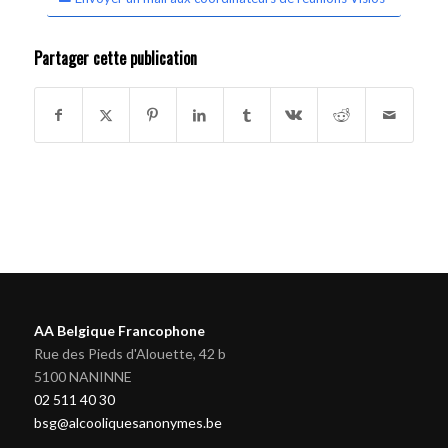
Partager cette publication
AA Belgique Francophone
Rue des Pieds d'Alouette, 42 b
5100 NANINNE
02 511 40 30
bsg@alcooliquesanonymes.be