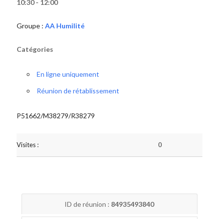
10:30 - 12:00
Groupe :
AA Humilité
Catégories
En ligne uniquement
Réunion de rétablissement
P51662/M38279/R38279
Visites :
0
ID de réunion :
84935493840