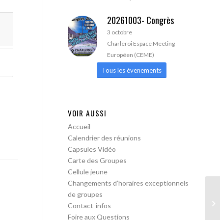
20261003- Congrès
3 octobre
Charleroi Espace Meeting
Européen (CEME)
Tous les évenements
VOIR AUSSI
Accueil
Calendrier des réunions
Capsules Vidéo
Carte des Groupes
Cellule jeune
Changements d’horaires exceptionnels
de groupes
AA
Contact-infos
ou
Foire aux Questions