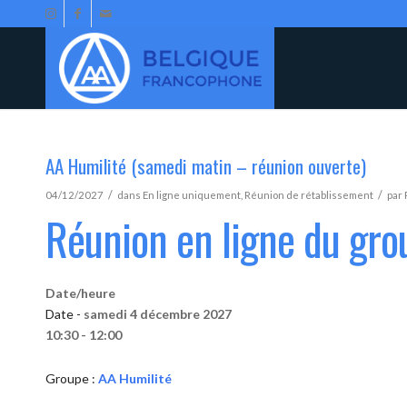
AA Humilité (samedi matin – réunion ouverte)
/
/
04/12/2027
dans
En ligne uniquement
,
Réunion de rétablissement
par
Réunion en ligne du gro
Date/heure
Date -
samedi 4 décembre 2027
10:30 - 12:00
Groupe :
AA Humilité