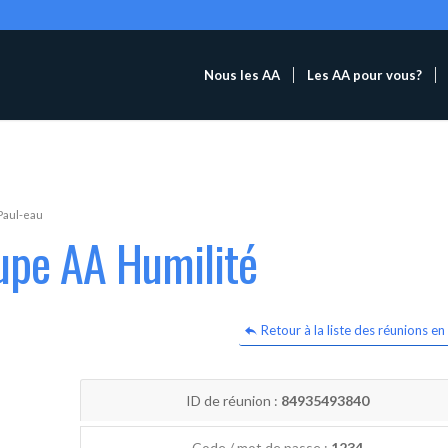
Nous les AA
Les AA pour vous?
Paul-eau
upe AA Humilité
Retour à la liste des réunions en 
ID de réunion :
84935493840
Code / mot de passe :
1234