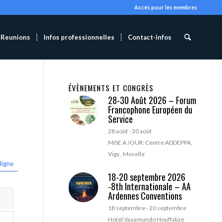
Accès pour les membres
Reunions
Infos professionnelles
Contact-infos
ÉVÈNEMENTS ET CONGRÈS
28-30 Août 2026 – Forum
Francophone Européen du
Service
28 août
-
30 août
MISE A JOUR: Centre ADDEPPA,
Vigy , Moselle
ligne
18-20 septembre 2026
-8th Internationale – AA
Ardennes Conventions
18 septembre
-
20 septembre
Hotel Vayamundo Houffalize