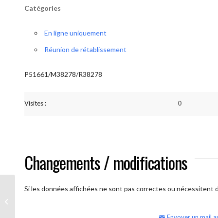
Catégories
En ligne uniquement
Réunion de rétablissement
P51661/M38278/R38278
Visites :
0
Changements / modifications
Si les données affichées ne sont pas correctes ou nécessitent d'
AA Humilité (samedi matin – réunion
ouverte)
Envoyer un mail a