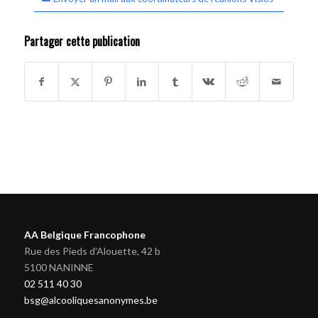
Partager cette publication
AA Belgique Francophone
Rue des Pieds d'Alouette, 42 b
5100 NANINNE
02 511 40 30
bsg@alcooliquesanonymes.be