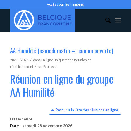
Accès pour les membres
AA Humilité (samedi matin – réunion ouverte)
/
28/11/2026
dans
En ligne uniquement
,
Réunion de
/
rétablissement
par
Paul-eau
Réunion en ligne du groupe
AA Humilité
Retour à la liste des réunions en ligne
Date/heure
Date -
samedi 28 novembre 2026