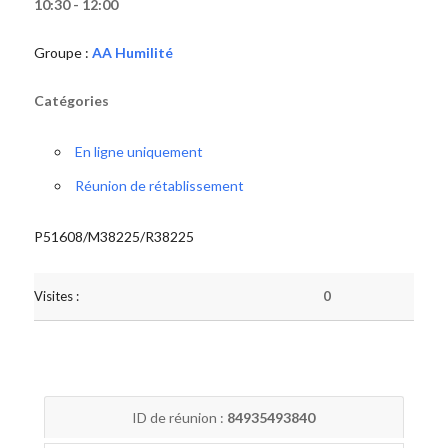
10:30 - 12:00
Groupe :
AA Humilité
Catégories
En ligne uniquement
Réunion de rétablissement
P51608/M38225/R38225
Visites :
0
ID de réunion :
84935493840