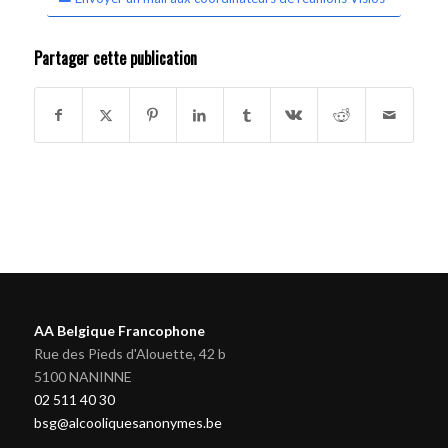
Partager cette publication
AA Belgique Francophone
Rue des Pieds d'Alouette, 42 b
5100 NANINNE
02 511 40 30
bsg@alcooliquesanonymes.be