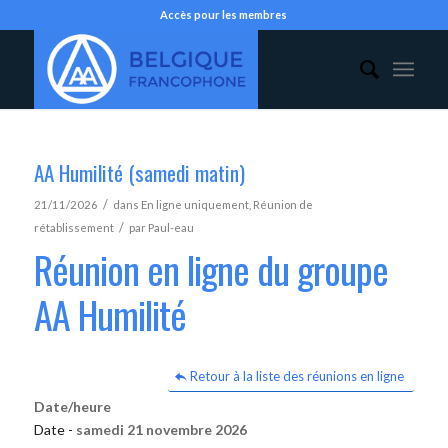
Accès pour les membres
AA Humilité (samedi matin)
/
21/11/2026
dans
En ligne uniquement
,
Réunion de
/
rétablissement
par
Paul-eau
Réunion en ligne du groupe
AA Humilité
Retour à la liste des réunions en ligne
Date/heure
Date -
samedi 21 novembre 2026