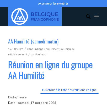
Accès pour les membres
AA Humilité (samedi matin)
/
17/10/2026
dans
En ligne uniquement
,
Réunion de
/
rétablissement
par
Paul-eau
Réunion en ligne du groupe
AA Humilité
Retour à la liste des réunions en ligne
Date/heure
Date -
samedi 17 octobre 2026