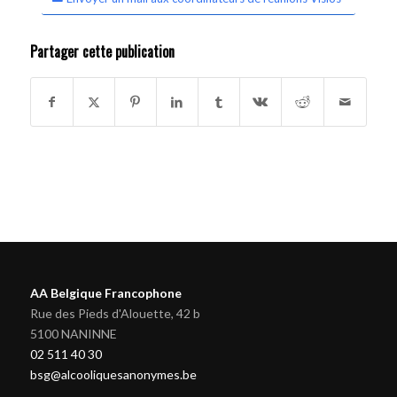
Partager cette publication
AA Belgique Francophone
Rue des Pieds d'Alouette, 42 b
5100 NANINNE
02 511 40 30
bsg@alcooliquesanonymes.be