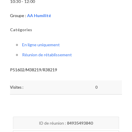
10:30 - 12:00
Groupe :
AA Humilité
Catégories
En ligne uniquement
Réunion de rétablissement
P51602/M38219/R38219
Visites :
0
ID de réunion :
84935493840