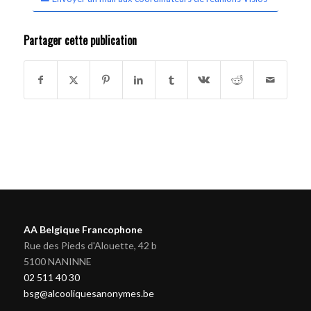
Partager cette publication
AA Belgique Francophone
Rue des Pieds d'Alouette, 42 b
5100 NANINNE
02 511 40 30
bsg@alcooliquesanonymes.be