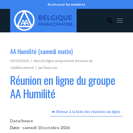
Accès pour les membres
AA Humilité (samedi matin)
/
10/10/2026
dans
En ligne uniquement
,
Réunion de
/
rétablissement
par
Paul-eau
Réunion en ligne du groupe
AA Humilité
Retour à la liste des réunions en ligne
Date/heure
Date -
samedi 10 octobre 2026