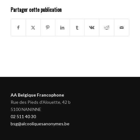
Partager cette publication
AA Belgique Francophone
Rue des Pieds d'Alouette, 42 b
5100 NANINNE
02 511 40 30
bsg@alcooliquesanonymes.be