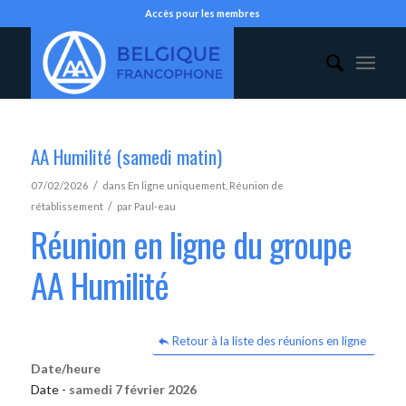
Accès pour les membres
AA Humilité (samedi matin)
/
07/02/2026
dans
En ligne uniquement
,
Réunion de
/
rétablissement
par
Paul-eau
Réunion en ligne du groupe
AA Humilité
Retour à la liste des réunions en ligne
Date/heure
Date -
samedi 7 février 2026