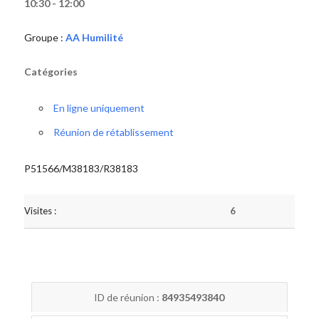
10:30 - 12:00
Groupe :
AA Humilité
Catégories
En ligne uniquement
Réunion de rétablissement
P51566/M38183/R38183
Visites :
6
ID de réunion :
84935493840