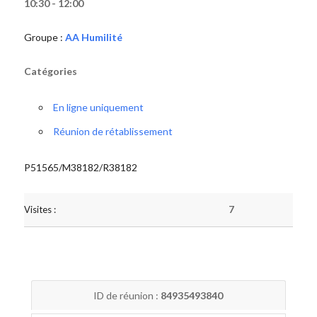
10:30 - 12:00
Groupe :
AA Humilité
Catégories
En ligne uniquement
Réunion de rétablissement
P51565/M38182/R38182
Visites :
7
ID de réunion :
84935493840