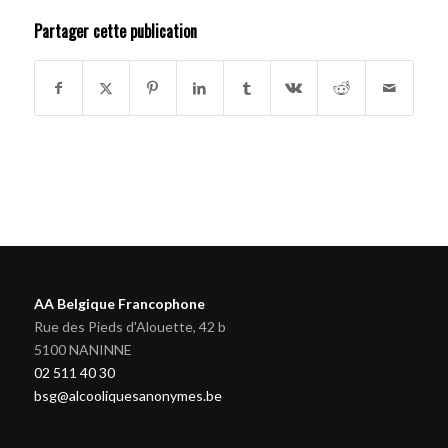
Partager cette publication
AA Belgique Francophone
Rue des Pieds d'Alouette, 42 b
5100 NANINNE
02 511 40 30
bsg@alcooliquesanonymes.be