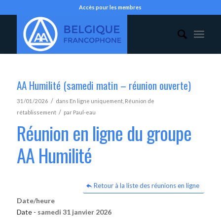
Accès pour les membres
AA Humilité (samedi matin – réunion ouverte)
/
31/01/2026
dans
En ligne uniquement
,
Réunion de
/
rétablissement
par
Paul-eau
Réunion en ligne du groupe
AA Humilité
Retour à la liste des réunions en ligne
Date/heure
Date -
samedi 31 janvier 2026