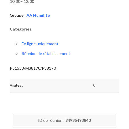
10:30 - 12:00
Groupe :
AA Humilité
Catégories
En ligne uniquement
Réunion de rétablissement
P51553/M38170/R38170
Visites :
0
ID de réunion :
84935493840