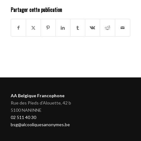
Partager cette publication
AA Belgique Francophone
Rue des Pieds d'Alouette, 42 b
5100 NANINNE
02 511 40 30
bsg@alcooliquesanonymes.be