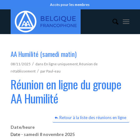
Accès pour les membres
AA Humilité (samedi matin)
/
08/11/2025
dans
En ligne uniquement
,
Réunion de
/
rétablissement
par
Paul-eau
Réunion en ligne du groupe
AA Humilité
Retour à la liste des réunions en ligne
Date/heure
Date -
samedi 8 novembre 2025