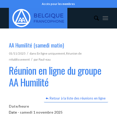
Accès pour les membres
AA Humilité (samedi matin)
/
01/11/2025
dans
En ligne uniquement
,
Réunion de
/
rétablissement
par
Paul-eau
Réunion en ligne du groupe
AA Humilité
Retour à la liste des réunions en ligne
Date/heure
Date -
samedi 1 novembre 2025