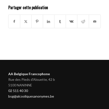
Partager cette publication
AA Belgique Francophone
Rue des Pieds d'Alouette, 42 b
5100 NANINNE
02 511 40 30
bsg@alcooliquesanonymes.be