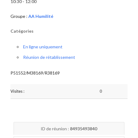
10:30 - 12:00
Groupe :
AA Humilité
Catégories
En ligne uniquement
Réunion de rétablissement
P51552/M38169/R38169
Visites :
0
ID de réunion :
84935493840